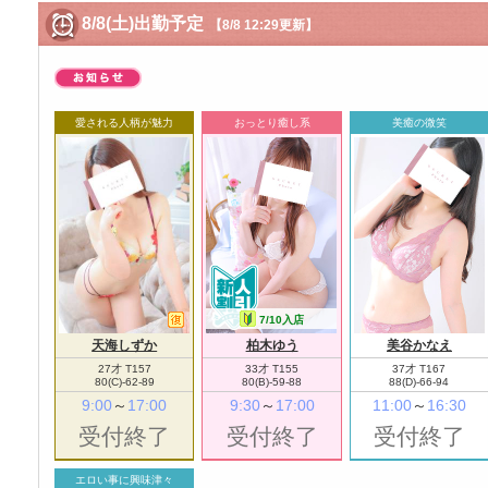
8/8(土)出勤予定
【8/8 12:29更新】
愛される人柄が魅力
おっとり癒し系
美癒の微笑
7/10入店
天海しずか
柏木ゆう
美谷かなえ
27才 T157
33才 T155
37才 T167
80(C)-62-89
80(B)-59-88
88(D)-66-94
9:00
～
17:00
9:30
～
17:00
11:00
～
16:30
受付終了
受付終了
受付終了
エロい事に興味津々