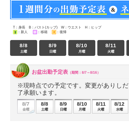
T：身長 B：バスト(カップ) W：ウエスト H：ヒップ
：新人
：移籍
：復帰
8/8
8/9
8/10
8/11
土曜
日曜
月曜
火曜
お盆出勤予定表
（期間：8/7～8/16）
※現時点での予定です。変更がありし
了承願います。
8/7
8/8
8/9
8/10
8/11
8/12
金曜
土曜
日曜
月曜
火曜
水曜