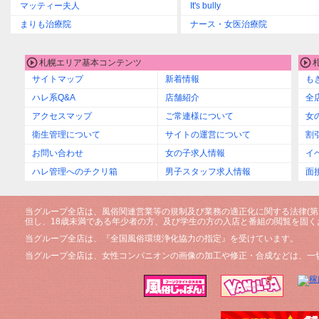
マッティー夫人
It's bully
まりも治療院
ナース・女医治療院
札幌エリア基本コンテンツ
サイトマップ
新着情報
も
ハレ系Q&A
店舗紹介
全
アクセスマップ
ご常連様について
女
衛生管理について
サイトの運営について
割
お問い合わせ
女の子求人情報
イ
ハレ管理へのチクリ箱
男子スタッフ求人情報
面
当グループ全店は、風俗関連営業等の規制及び業務の適正化に関する法律(第2
但し、18歳未満である年少者の方、及び学生の方の入店と番組の閲覧を固く
当グループ全店は、『全国風俗環境浄化協力の指定』を受けています。
当グループ全店は、女性コンパニオンの画像の加工や修正・合成などは、一