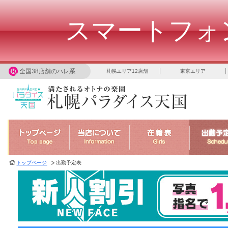
スマートフォ
全国38店舗のハレ系
札幌エリア12店舗
東京エリア
トップページ
出勤予定表